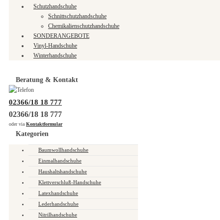
Schutzhandschuhe
Schnittschutzhandschuhe
Chemikalienschutzhandschuhe
SONDERANGEBOTE
Vinyl-Handschuhe
Winterhandschuhe
Beratung & Kontakt
02366/18 18 777
02366/18 18 777
oder via
Kontaktformular
Kategorien
Baumwollhandschuhe
Einmalhandschuhe
Haushaltshandschuhe
Klettverschluß-Handschuhe
Latexhandschuhe
Lederhandschuhe
Nitrilhandschuhe