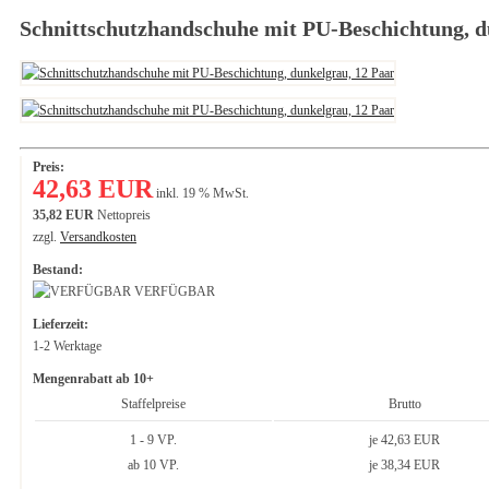
Schnittschutzhandschuhe mit PU-Beschichtung, d
Preis:
42,63 EUR
inkl. 19 % MwSt.
35,82 EUR
Nettopreis
zzgl.
Versandkosten
Bestand:
VERFÜGBAR
Lieferzeit:
1-2 Werktage
Mengenrabatt ab 10+
Staffelpreise
Brutto
1 - 9 VP.
je 42,63 EUR
ab 10 VP.
je 38,34 EUR