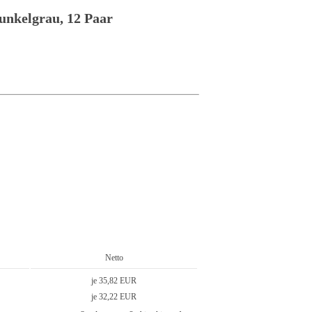
unkelgrau, 12 Paar
Netto
je 35,82 EUR
je 32,22 EUR