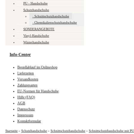
PU - Handschuhe
Schutzhandschuhe
Schnittschutzhandschuhe
Chemikalienschutzhandschuhe
SONDERANGEBOTE
Vinyl-Handschuhe
Winterhandschuhe
Info-Center
Bestellablauf im Onlineshop
Lieferzeiten
Versandkosten
Zahlungsarten
EU-Normen für Handschuhe
Hilfe (FAQ)
AGB
Datenschutz
Impressum
Kontaktformular
Startseite
»
Schutzhandschuhe
»
Schnittschutzhandschuhe
»
Schnittschutzhandschuhe mit PU