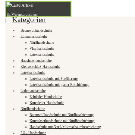
0
Artikel
Ihr Warenkorb ist leer.
Kategorien
Baumwollhandschuhe
Einmalhandschuhe
Nitrilhandschuhe
Vinylhandschuhe
Latexhandschuhe
Haushaltshandschuhe
Klettverschluß-Handschuhe
Latexhandschuhe
Latexhandschuhe mit Profilierung
Latexhandschuhe mit glatter Beschichtung
Lederhandschuhe
Echtleder-Handschuhe
Kunstleder-Handschuhe
Nitrilhandschuhe
Baumwollhandschuhe mit Nitrilbeschichtung
Kunstfaserhandschuhe mit Nitrilbeschichtung
Handschuhe mit Nitril-Mikroschaumbeschichtung
PU - Handschuhe